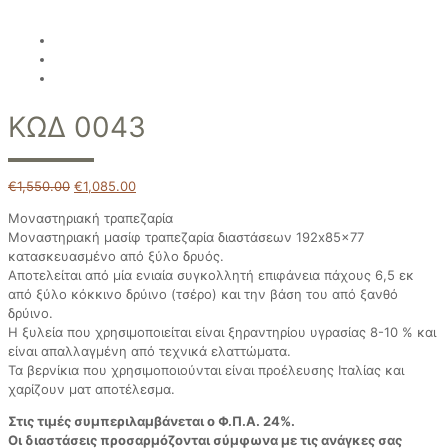
ΚΩΔ 0043
€
1,550.00
€
1,085.00
Μοναστηριακή τραπεζαρία
Μοναστηριακή μασίφ τραπεζαρία διαστάσεων 192x85x77
κατασκευασμένο από ξύλο δρυός.
Αποτελείται από μία ενιαία συγκολλητή επιφάνεια πάχους 6,5 εκ
από ξύλο κόκκινο δρύινο (τσέρο) και την βάση του από ξανθό
δρύινο.
Η ξυλεία που χρησιμοποιείται είναι ξηραντηρίου υγρασίας 8-10 % και
είναι απαλλαγμένη από τεχνικά ελαττώματα.
Τα βερνίκια που χρησιμοποιούνται είναι προέλευσης Ιταλίας και
χαρίζουν ματ αποτέλεσμα.
Στις τιμές συμπεριλαμβάνεται ο Φ.Π.Α. 24%.
Οι διαστάσεις προσαρμόζονται σύμφωνα με τις ανάγκες σας