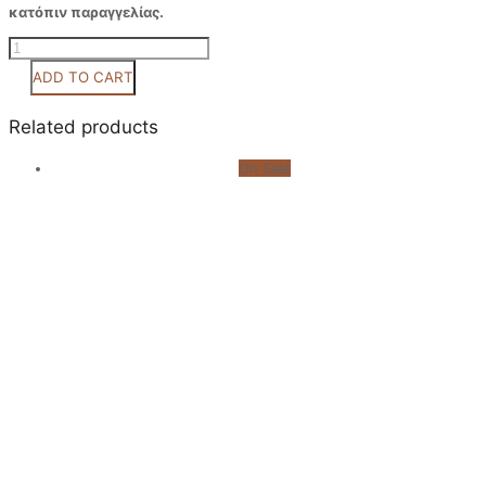
κατόπιν παραγγελίας.
Κωδ
0043
ADD TO CART
quantity
Related products
On Sale