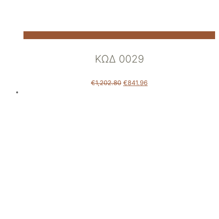
ΚΩΔ 0029
€
1,202.80
€
841.96