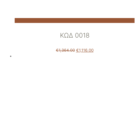
ΚΩΔ 0018
€
1,364.00
€
1,116.00