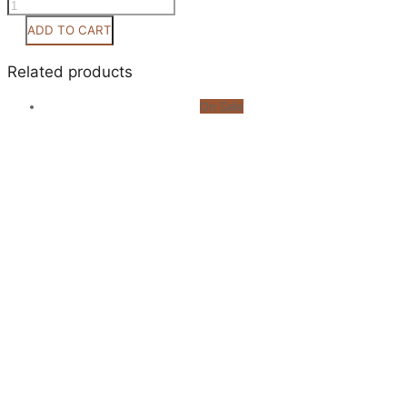
Κωδ
0034
ADD TO CART
quantity
Related products
On Sale