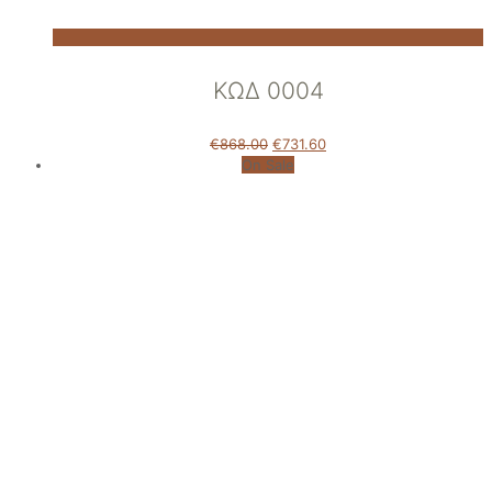
ΚΩΔ 0004
€
868.00
€
731.60
On Sale