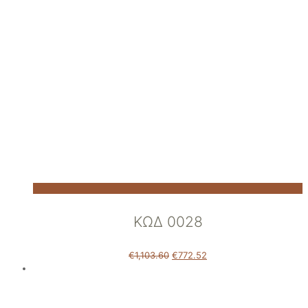
ΚΩΔ 0028
€
1,103.60
€
772.52