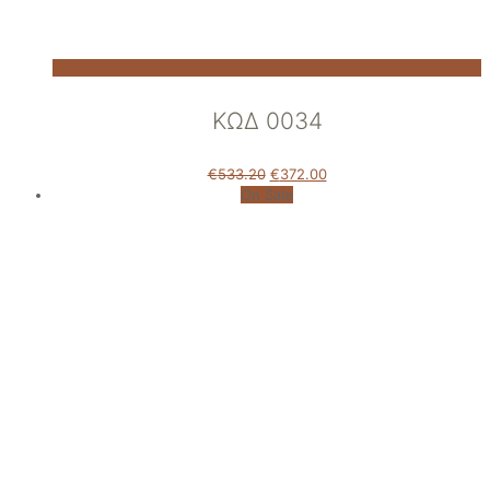
ΚΩΔ 0034
€
533.20
€
372.00
On Sale