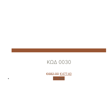
ΚΩΔ 0030
€
682.00
€
477.40
On Sale