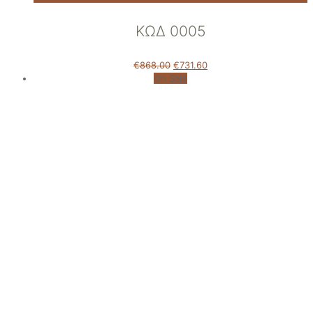
ΚΩΔ 0005
€
868.00
€
731.60
On Sale