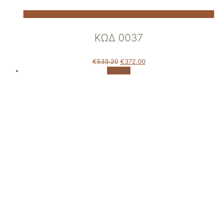
ΚΩΔ 0037
€
533.20
€
372.00
On Sale