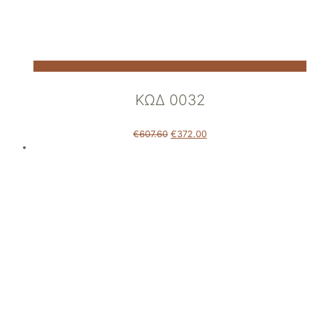
ΚΩΔ 0032
€
607.60
€
372.00