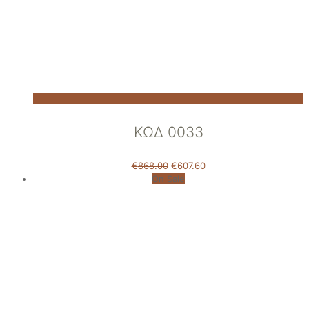
ΚΩΔ 0033
€
868.00
€
607.60
On Sale