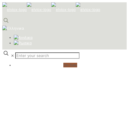
✕
On Sale