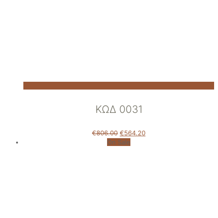
ΚΩΔ 0031
€
806.00
€
564.20
On Sale