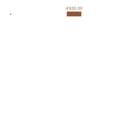
€
930.00
On Sale