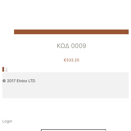
ΚΩΔ 0009
€
533.20
1
2
© 2017 Elviox LTD
✕
Login