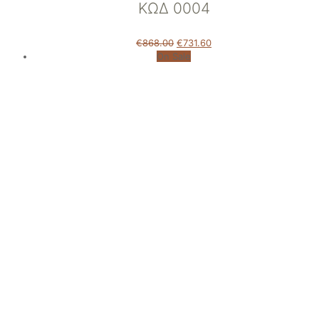
ΚΩΔ 0004
€
868.00
€
731.60
On Sale