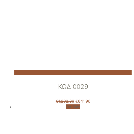
ΚΩΔ 0029
€
1,202.80
€
841.96
On Sale