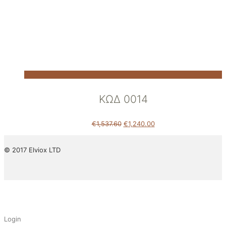
ΚΩΔ 0014
€
1,537.60
€
1,240.00
© 2017 Elviox LTD
✕
Login