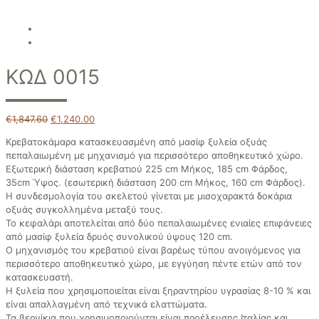
ΚΩΔ 0015
€
1,847.60
€
1,240.00
Κρεβατοκάμαρα κατασκευασμένη από μασίφ ξυλεία οξυάς
πεπαλαιωμένη με μηχανισμό για περισσότερο αποθηκευτικό χώρο.
Εξωτερική διάσταση κρεβατιού 225 cm Μήκος, 185 cm Φάρδος,
35cm Ύψος. (εσωτερική διάσταση 200 cm Μήκος, 160 cm Φάρδος).
Η συνδεσμολογία του σκελετού γίνεται με μισοχαρακτά δοκάρια
οξυάς συγκολλημένα μεταξύ τους.
Το κεφαλάρι αποτελείται από δύο πεπαλαιωμένες ενιαίες επιφάνειες
από μασίφ ξυλεία δρυός συνολικού ύψους 120 cm.
Ο μηχανισμός του κρεβατιού είναι βαρέως τύπου ανοιγόμενος για
περισσότερο αποθηκευτικό χώρο, με εγγύηση πέντε ετών από τον
κατασκευαστή.
Η ξυλεία που χρησιμοποιείται είναι ξηραντηρίου υγρασίας 8-10 % και
είναι απαλλαγμένη από τεχνικά ελαττώματα.
Τα βερνίκια που χρησιμοποιούνται είναι προέλευσης Ιταλίας και