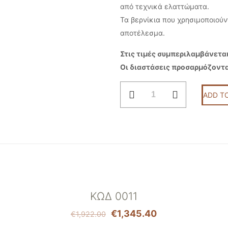
από τεχνικά ελαττώματα.
Τα βερνίκια που χρησιμοποιούν
αποτέλεσμα.
Στις τιμές συμπεριλαμβάνεται
Οι διαστάσεις προσαρμόζοντα
Κωδ
ADD T
0047
quantity
ON SALE
ΚΩΔ 0011
€
1,345.40
€
1,922.00