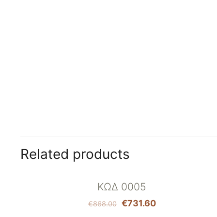
Related products
ON SALE
ΚΩΔ 0005
€
731.60
€
868.00