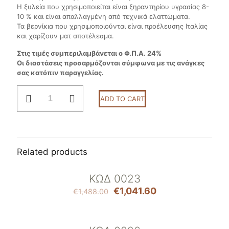
Η ξυλεία που χρησιμοποιείται είναι ξηραντηρίου υγρασίας 8-
10 % και είναι απαλλαγμένη από τεχνικά ελαττώματα.
Τα βερνίκια που χρησιμοποιούνται είναι προέλευσης Ιταλίας
και χαρίζουν ματ αποτέλεσμα.
Στις τιμές συμπεριλαμβάνεται ο Φ.Π.Α. 24%
Οι διαστάσεις προσαρμόζονται σύμφωνα με τις ανάγκες
σας κατόπιν παραγγελίας.
Κωδ
ADD TO CART
0045
quantity
Related products
ΚΩΔ 0023
ON SALE
€
1,041.60
€
1,488.00