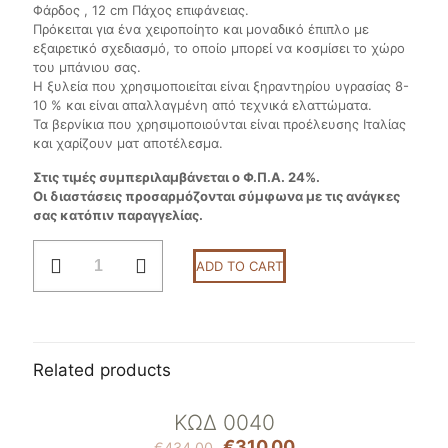
Φάρδος , 12 cm Πάχος επιφάνειας.
Πρόκειται για ένα χειροποίητο και μοναδικό έπιπλο με
εξαιρετικό σχεδιασμό, το οποίο μπορεί να κοσμίσει το χώρο
του μπάνιου σας.
Η ξυλεία που χρησιμοποιείται είναι ξηραντηρίου υγρασίας 8-
10 % και είναι απαλλαγμένη από τεχνικά ελαττώματα.
Τα βερνίκια που χρησιμοποιούνται είναι προέλευσης Ιταλίας
και χαρίζουν ματ αποτέλεσμα.
Στις τιμές συμπεριλαμβάνεται ο Φ.Π.Α. 24%.
Οι διαστάσεις προσαρμόζονται σύμφωνα με τις ανάγκες
σας κατόπιν παραγγελίας.
Κωδ
ADD TO CART
0041
quantity
Related products
ΚΩΔ 0040
ON SALE
€
310.00
€
434.00