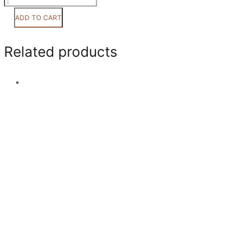
Κωδ
0040
ADD TO CART
quantity
Related products