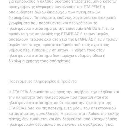
για εμπορικούς ή άλλους σκοπούς επιτρέπεται μόνο κατόπιν
προηγούμενης έγγραφης συναίνεσης της ΕΤΑΙΡΕΙΑΣ ή
οποιουδήποτε άλλου δικαιούχου των πνευματικών
δικαιωμάτων. Τα ονόματα, εικόνες, λογότυπα και διακριτικά
γνωρίσματα που παρατίθενται και περιγράφουν το
ηλεκτρονικό κατάστημα με την επωνυμία ΕΛΒΙΟΞ Ε.Π.Ε. τα
προϊόντα ή τις υπηρεσίες της ΕΤΑΙΡΕΙΑΣ ή τρίτων μερών,
αποτελούν περιουσιακά στοιχεία της ΕΤΑΙΡΕΙΑΣ ή των τρίτων
μερών αντίστοιχα, προστατευόμενα από τους σχετικούς
νόμους περί εμπορικών σημάτων. Η χρήση τους στον
ηλεκτρονικό κατάστημα δεν παρέχει ουδαμώς άδεια ή
δικαίωμα χρήσης τους από τρίτους.
Παρεχόμενες πληροφορίες & Προϊόντα
H ΕΤΑΙΡΕΙΑ δεσμεύεται ως προς την ακρίβεια, την αλήθεια και
την πληρότητα των πληροφοριών που παρατίθενται στο
ηλεκτρονικό κατάστημα, σε ότι αφορά την ταυτότητα της
ΕΤΑΙΡΕΙΑΣ όσο και τις παρεχόμενες μέσω του ηλεκτρονικού
καταστήματος, συναλλαγές. Η εταιρία, στα πλαίσια της καλής
πίστης, δεν ευθύνεται και δεν δεσμεύεται από καταχωρήσεις
ηλεκτρονικών δεδομένων που έγιναν εκ σφάλματος ή και