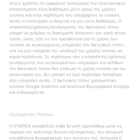
στους χρήστες ότι ορισμένες λειτουργίες του ηλεκτρονικού
καταστήματος είναι διαθέσιμες μόνο μέσω της χρήσης
cookies και στην περίπτωση που απορρίψουν τα cookies,
αυτές οι λειτουργίες ενδέχεται να μην είναι διαθέσιμες. Ο
επισκέπτης/χρήστης/συνδρομητής του δικτυακού τόπου
μπορεί να ρυθμίσει το διακομιστή (browser) του κατά τέτοιο
τρόπο, ώστε, είτε να τον προειδοποιεί για τη χρήση των
cookies σε συγκεκριμένες υπηρεσίες του δικτυακού τόπου,
είτε να μην επιτρέπει την αποδοχή της χρήσης cookies σε
καμία περίπτωση. Σε περίπτωση που ο επισκέπτης/χρήστης/
συνδρομητής των συγκεκριμένων υπηρεσιών και σελίδων
του δικτυακού τόπου δεν επιθυμεί τη χρήση cookies για την
αναγνώριση του, δεν μπορεί να έχει περαιτέρω πρόσβαση
στις υπηρεσίες αυτές. Ο δικτυακός τόπος χρησιμοποιεί
cookies Google Analytics για ανώνυμα δημογραφικά στοιχεία
και ενδιαφέροντα.
Εξυπηρέτηση Πελατών
Η ΕΤΑΙΡΕΙΑ καταβάλλει κάθε δυνατή προσπάθεια ώστε να
παρέχει την καλύτερη δυνατή εξυπηρέτηση, την αποφυγή
οποιαδήποτε δυσαρέσκειας των πελατών της. Αιτήματα ή