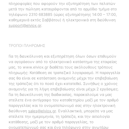
πληροφορίες που αφορούν την εξυπηρέτηση των πελατών
μετά την πώληση καταγράφονται από το αρμόδιο τμήμα στο
τηλέφωνο 2310 683885 (ώρες εξυπηρέτησης 14:00 – 17:00,
καθημερινά εκτός Σαββάτου) ή ηλεκτρονικά στη διεύθυνση
support@elviox.gr
.
ΤΡΟΠΟΙ ΠΛΗΡΩΜΗΣ
Για τη διευκόλυνση και εξυπηρέτηση όλων όσων επιθυμούν
να αγοράσουν από το ηλεκτρονικό κατάστημα της εταιρείας
μας, το www.elviox.gr διαθέτει τους ακόλουθους τρόπους
πληρωμής: Κατάθεση σε τραπεζικό λογαριασμό. Η παραγγελία
σας θα είναι σε κατάσταση αναμονής μέχρι την επιβεβαίωση
της τράπεζας ότι το ποσό έχει κατατεθεί. Συνήθως ο χρόνος
αναμονής για τη λήψη επιβεβαίωσης είναι μέχρι 2 εργάσιμες.
Για τη διευκόλυνση της διαδικασίας, παρακαλούμε να μας
στείλετε ένα αντίγραφο του καταθετηρίου μαζί με τον αριθμό
παραγγελίας και το ονοματεπώνυμό σας στην ηλεκτρονική
διεύθυνση
sales@elviox.gr
. Εναλλακτικά, μπορείτε να μας
στείλετε την ημερομηνία, τη τράπεζα, και την αιτιολογία
κατάθεσης, μαζί με τον αριθμό παραγγελίας, το
ονοματεπώνυμό σας και ένα τηλέφωνο στην ανωτέρω