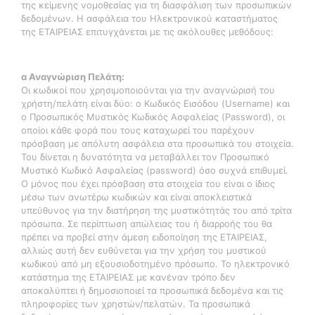
της κείμενης νομοθεσίας για τη διασφάλιση των προσωπικών
δεδομένων. Η ασφάλεια του Ηλεκτρονικού καταστήματος
της ΕΤΑΙΡΕΙΑΣ επιτυγχάνεται με τις ακόλουθες μεθόδους:
α Αναγνώριση Πελάτη:
Οι κωδικοί που χρησιμοποιούνται για την αναγνώρισή του
χρήστη/πελάτη είναι δύο: ο Κωδικός Εισόδου (Username) και
ο Προσωπικός Μυστικός Κωδικός Ασφαλείας (Password), οι
οποίοι κάθε φορά που τους καταχωρεί του παρέχουν
πρόσβαση με απόλυτη ασφάλεια στα προσωπικά του στοιχεία.
Του δίνεται η δυνατότητα να μεταβάλλει τον Προσωπικό
Μυστικό Κωδικό Ασφαλείας (password) όσο συχνά επιθυμεί.
Ο μόνος που έχει πρόσβαση στα στοιχεία του είναι ο ίδιος
μέσω των ανωτέρω κωδικών και είναι αποκλειστικά
υπεύθυνος για την διατήρηση της μυστικότητάς του από τρίτα
πρόσωπα. Σε περίπτωση απώλειας του ή διαρροής του θα
πρέπει να προβεί στην άμεση ειδοποίηση της ΕΤΑΙΡΕΙΑΣ,
αλλιώς αυτή δεν ευθύνεται για την χρήση του μυστικού
κωδικού από μη εξουσιοδοτημένο πρόσωπο. Το ηλεκτρονικό
κατάστημα της ΕΤΑΙΡΕΙΑΣ με κανέναν τρόπο δεν
αποκαλύπτει ή δημοσιοποιεί τα προσωπικά δεδομένα και τις
πληροφορίες των χρηστών/πελατών. Τα προσωπικά