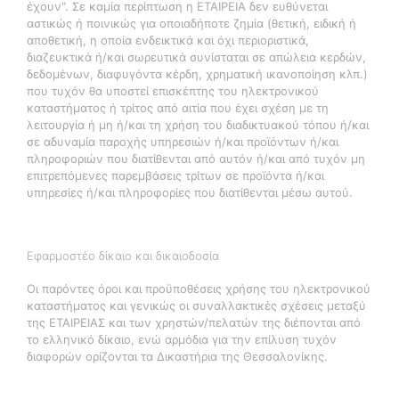
έχουν". Σε καμία περίπτωση η ΕΤΑΙΡΕΙΑ δεν ευθύνεται
αστικώς ή ποινικώς για οποιαδήποτε ζημία (θετική, ειδική ή
αποθετική, η οποία ενδεικτικά και όχι περιοριστικά,
διαζευκτικά ή/και σωρευτικά συνίσταται σε απώλεια κερδών,
δεδομένων, διαφυγόντα κέρδη, χρηματική ικανοποίηση κλπ.)
που τυχόν θα υποστεί επισκέπτης του ηλεκτρονικού
καταστήματος ή τρίτος από αιτία που έχει σχέση με τη
λειτουργία ή μη ή/και τη χρήση του διαδικτυακού τόπου ή/και
σε αδυναμία παροχής υπηρεσιών ή/και προϊόντων ή/και
πληροφοριών που διατίθενται από αυτόν ή/και από τυχόν μη
επιτρεπόμενες παρεμβάσεις τρίτων σε προϊόντα ή/και
υπηρεσίες ή/και πληροφορίες που διατίθενται μέσω αυτού.
Εφαρμοστέο δίκαιο και δικαιοδοσία
Οι παρόντες όροι και προϋποθέσεις χρήσης του ηλεκτρονικού
καταστήματος και γενικώς οι συναλλακτικές σχέσεις μεταξύ
της ΕΤΑΙΡΕΙΑΣ και των χρηστών/πελατών της διέπονται από
το ελληνικό δίκαιο, ενώ αρμόδια για την επίλυση τυχόν
διαφορών ορίζονται τα Δικαστήρια της Θεσσαλονίκης.