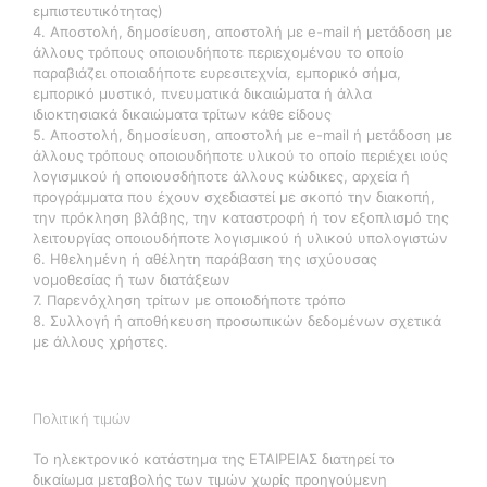
εμπιστευτικότητας)
4. Αποστολή, δημοσίευση, αποστολή με e-mail ή μετάδοση με
άλλους τρόπους οποιουδήποτε περιεχομένου το οποίο
παραβιάζει οποιαδήποτε ευρεσιτεχνία, εμπορικό σήμα,
εμπορικό μυστικό, πνευματικά δικαιώματα ή άλλα
ιδιοκτησιακά δικαιώματα τρίτων κάθε είδους
5. Αποστολή, δημοσίευση, αποστολή με e-mail ή μετάδοση με
άλλους τρόπους οποιουδήποτε υλικού το οποίο περιέχει ιούς
λογισμικού ή οποιουσδήποτε άλλους κώδικες, αρχεία ή
προγράμματα που έχουν σχεδιαστεί με σκοπό την διακοπή,
την πρόκληση βλάβης, την καταστροφή ή τον εξοπλισμό της
λειτουργίας οποιουδήποτε λογισμικού ή υλικού υπολογιστών
6. Ηθελημένη ή αθέλητη παράβαση της ισχύουσας
νομοθεσίας ή των διατάξεων
7. Παρενόχληση τρίτων με οποιοδήποτε τρόπο
8. Συλλογή ή αποθήκευση προσωπικών δεδομένων σχετικά
με άλλους χρήστες.
Πολιτική τιμών
Το ηλεκτρονικό κατάστημα της ΕΤΑΙΡΕΙΑΣ διατηρεί το
δικαίωμα μεταβολής των τιμών χωρίς προηγούμενη