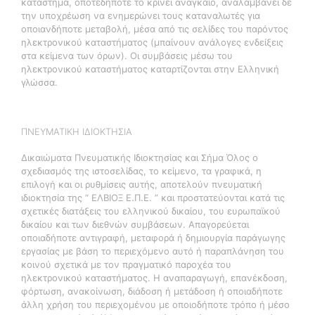
κατάστημα, οποτεδήποτε το κρίνει αναγκαίο, αναλαμβάνει δε
την υποχρέωση να ενημερώνει τους καταναλωτές για
οποιανδήποτε μεταβολή, μέσα από τις σελίδες του παρόντος
ηλεκτρονικού καταστήματος (μπαίνουν ανάλογες ενδείξεις
στα κείμενα των όρων). Οι συμβάσεις μέσω του
ηλεκτρονικού καταστήματος καταρτίζονται στην Ελληνική
γλώσσα.
ΠΝΕΥΜΑΤΙΚΗ ΙΔΙΟΚΤΗΣΙΑ
Δικαιώματα Πνευματικής Ιδιοκτησίας και Σήμα Όλος ο
σχεδιασμός της ιστοσελίδας, το κείμενο, τα γραφικά, η
επιλογή και οι ρυθμίσεις αυτής, αποτελούν πνευματική
ιδιοκτησία της “ ΕΛΒΙΟΞ Ε.Π.Ε. ” και προστατεύονται κατά τις
σχετικές διατάξεις του ελληνικού δικαίου, του ευρωπαϊκού
δικαίου και των διεθνών συμβάσεων. Απαγορεύεται
οποιαδήποτε αντιγραφή, μεταφορά ή δημιουργία παράγωγης
εργασίας με βάση το περιεχόμενο αυτό ή παραπλάνηση του
κοινού σχετικά με τον πραγματικό παροχέα του
ηλεκτρονικού καταστήματος. Η αναπαραγωγή, επανέκδοση,
φόρτωση, ανακοίνωση, διάδοση ή μετάδοση ή οποιαδήποτε
άλλη χρήση του περιεχομένου με οποιοδήποτε τρόπο ή μέσο