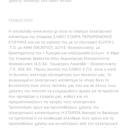
χρήστη, αποδοχή των όρων αυτών.
ΓΕΝΙΚΟΙ ΟΡΟΙ
H ιστοσελίδα www.elviox.gr είναι το επίσημο ηλεκτρονικό
κατάστημα της εταιρείας ΕΛΒΙΟΞ ΕΤΑΙΡΙΑ ΠΕΡΙΩΡΙΣΜΕΝΗΣ
ΕΥΘΥΝΗΣ και για τις σχέσεις της με το εξωτερικό ELVIOX L
.T.D. με ΑΦΜ 095397021, ΔΟY:Ε’ Θεσσαλονίκης, με
δραστηριότητα την « Εμπορία και επεξεργασία ξύλου». Η έδρα
της εταιρείας βρίσκεται στην Αερογέφυρα Σταυρούπολης
Θεσσαλονίκη (4,5 Χιλ. Λεωφόρου Λαγκαδά – Θεσσαλονίκης
,Τ.Κ. 564 30). Πάγιος σκοπός της ΕΛΒΙΟΞ Ε.Π.Ε. είναι η κατά
το δυνατόν καλύτερη εξυπηρέτηση των πελατών μας. Το
συγκεκριμένο ηλεκτρονικό κατάστημα (e-shop) δίνει τη
δυνατότητα τόσο στους πελάτες μας όσο και σε όλους τους
χρήστες του internet να ενημερωθούν άμεσα για τα προϊόντα
που προσφέρει η εταιρεία μας, καθώς και να
πραγματοποιήσουν τις αγορές τους ηλεκτρονικά.
Τροποποίηση όρων και προϋποθέσεων χρήσης του
ηλεκτρονικού καταστήματος Η ΕΤΑΙΡΕΙΑ διατηρεί το δικαίωμα
να τροποποιεί ή να αναθεωρεί ελεύθερα τoυς όρους και τις
προϋποθέσεις χρήσης και συναλλαγών από τον ηλεκτρονικό