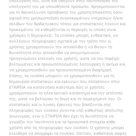
υπολογιστή του, ούτε και οδηγούν στην ταυτοποίηση του
υπολογιστή του με οποιοδήποτε πρόσωπο. Χρησιμοποιούνται
για τη διευκόλυνση πρόσβασης του χρήστη/επισκέπτη όσον
αφορά στη χρησιμοποίηση συγκεκριμένων υπηρεσιών ή/και
σελίδων του διαδικτυακού τόπου για στατιστικούς λόγους και
προκειμένου να καθορίζονται οι περιοχές οι οποίες είναι
χρήσιμες ή δημοφιλείς. Τα cookies μπορεί, ενδεικτικά, να
συλλέγουν πληροφορίες σχετικά με τον τρόπο που οι
χρήστες χρησιμοποιούν την ιστοσελίδα ή να δίνουν τη
δυνατότητα στην ιστοσελίδα να απομνημονεύει
προηγούμενες επιλογές του χρήστη, ώστε να του παρέχει
βελτιωμένες και προσωποποιημένες λειτουργίες ή ακόμα και
να χρησιμοποιηθούν για προσωποποιημένη διαφήμιση.
Επίσης, τα cookies μπορούν να χρησιμοποιηθούν για τη
δημιουργία στατιστικών και ερευνών που επιτρέπουν στην
ΕΤΑΙΡΕΙΑ να κατανοήσει καλύτερα πώς οι χρήστες
χρησιμοποιούν το ηλεκτρονικό κατάστημα και τον ιστότοπό
της, ώστε να βελτιώσει τη δομή και το περιεχόμενό του. Οι
στατιστικές και οι λοιπές έρευνες που βασίζονται στις
πληροφορίες των cookies γίνονται υπό καθεστώς απόλυτης
ανωνυμίας, ενώ η ΕΤΑΙΡΕΙΑ δεν έχει τη δυνατότητα να
γνωρίζει την ταυτότητα και τα προσωπικά στοιχεία κάθε
χρήστη από τις πληροφορίες των cookies. Ο χρήστης μπορεί
ελεύθερα να απορρίψει τα cookies. Ωστόσο, καθίσταται σαφές