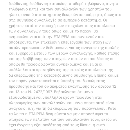
διεύθυνση, διεύθυνση κατοικίας, σταθερό τηλέφωνο, κινητό
τηλέφωνο κλπ.) και των συναλλαγών των χρηστών του
ηλεκτρονικού καταστήματος θεωρούνται απόρρητα, όπως και
στις συνήθεις συναλλαγές σε εμπορικό κατάστημα. Οι
χρήστες κατά την παροχή των στοιχείων τους στα πλαίσια
των συναλλαγών τους όπως και με το παρόν, θα
ενημερώνονται από την ΕΤΑΙΡΕΙΑ και συναινούν και
αποδέχονται την επικείμενη επεξεργασία των στοιχείων
αυτών προσωπικών δεδομένων, για τις ανάγκες της ομαλής
και ευχερούς μεταξύ των μερών συναλλαγής, καθώς επίσης
και της διαβίβασης των στοιχείων αυτών σε αποδέκτες οι
οποίοι θα προσδιορίζονται συγκεκριμένα και είναι οι
υπάλληλοι και προστηθέντες της εταιρίας στα πλαίσια της
διεκπεραίωσης της καταρτιζομένης σύμβασης. Επίσης και με
τον παρόν γνωστοποιείται η ύπαρξη του δικαιώματος
πρόσβασης και του δικαιώματος εναντίωσης του άρθρου 12
και 13 του Ν. 2472/1997. Βεβαιώνεται ότι μόνο
εξουσιοδοτημένοι υπάλληλοι έχουν πρόσβαση στις
πληροφορίες των συναλλαγών και μόνο όποτε αυτό είναι
αναγκαίο, π.χ. για τη διεκπεραίωση των παραγγελιών. Κατά
τα λοιπά η ΕΤΑΙΡΕΙΑ δεσμεύεται να μην αποκαλύψει τα
στοιχεία των πελατών και των συναλλαγών τους, εκτός αν
έχει έγγραφη εξουσιοδότηση από τους ίδιους, ή αυτό