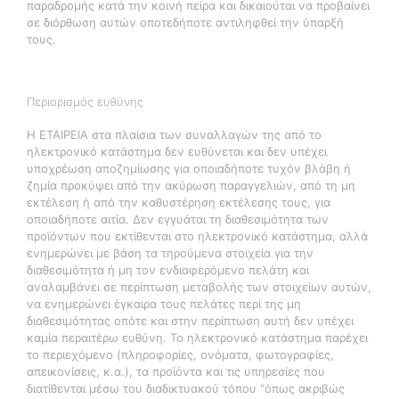
παραδρομής κατά την κοινή πείρα και δικαιούται να προβαίνει
σε διόρθωση αυτών οποτεδήποτε αντιληφθεί την ύπαρξή
τους.
Περιορισμός ευθύνης
Η ΕΤΑΙΡΕΙΑ στα πλαίσια των συναλλαγών της από το
ηλεκτρονικό κατάστημα δεν ευθύνεται και δεν υπέχει
υποχρέωση αποζημίωσης για οποιαδήποτε τυχόν βλάβη ή
ζημία προκύψει από την ακύρωση παραγγελιών, από τη μη
εκτέλεση ή από την καθυστέρηση εκτέλεσης τους, για
οποιαδήποτε αιτία. Δεν εγγυάται τη διαθεσιμότητα των
προϊόντων που εκτίθενται στο ηλεκτρονικό κατάστημα, αλλά
ενημερώνει με βάση τα τηρούμενα στοιχεία για την
διαθεσιμότητα ή μη τον ενδιαφερόμενο πελάτη και
αναλαμβάνει σε περίπτωση μεταβολής των στοιχείων αυτών,
να ενημερώνει έγκαιρα τους πελάτες περί της μη
διαθεσιμότητας οπότε και στην περίπτωση αυτή δεν υπέχει
καμία περαιτέρω ευθύνη. Το ηλεκτρονικό κατάστημα παρέχει
το περιεχόμενο (πληροφορίες, ονόματα, φωτογραφίες,
απεικονίσεις, κ.α.), τα προϊόντα και τις υπηρεσίες που
διατίθενται μέσω του διαδικτυακού τόπου "όπως ακριβώς