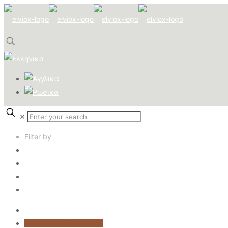
✕
Filter by
Categories
Tags
Authors
Show all
All
Μη κατηγοριοποιημένο