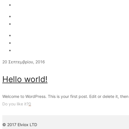
All
All
elvioxadmin
20 Σεπτεμβρίου, 2016
Hello world!
Welcome to WordPress. This is your first post. Edit or delete it, then 
Do you like it?
0
Read more
© 2017 Elviox LTD